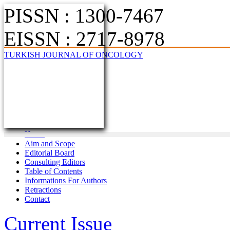
PISSN : 1300-7467
EISSN : 2717-8978
TURKISH JOURNAL OF ONCOLOGY
Home
Aim and Scope
Editorial Board
Consulting Editors
Table of Contents
Informations For Authors
Retractions
Contact
Current Issue