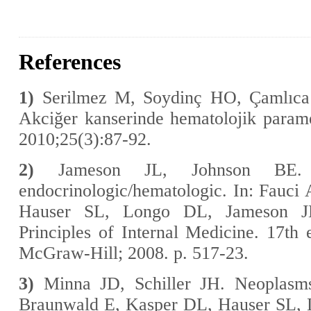
References
1)
Serilmez M, Soydinç HO, Çamlıca 
Akciğer kanserinde hematolojik parame
2010;25(3):87-92.
2)
Jameson JL, Johnson BE. Pa
endocrinologic/hematologic. In: Fauc
Hauser SL, Longo DL, Jameson JL,
Principles of Internal Medicine. 17th 
McGraw-Hill; 2008. p. 517-23.
3)
Minna JD, Schiller JH. Neoplasms
Braunwald E, Kasper DL, Hauser SL, L