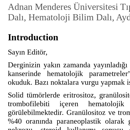
Adnan Menderes Üniversitesi Tıp
Dalı, Hematoloji Bilim Dalı, Ay
Introduction
Sayın Editör,
Derginizin yakın zamanda yayınladığı 
kanserinde hematolojik parametreler
okuduk. Bazı noktalara vurgu yapmak is
Solid tümörlerde eritrositoz, granülosi
trombofilebiti içeren hematolojik
görülebilmektedir. Granülositoz ve tro
%40 oranında paraneoplastik olarak g
nekrozu, steroid kullanımı sonucu g