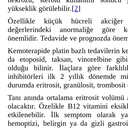
yükseklik görülebilir.[
2
]
Özellikle küçük hücreli akciğer
değerlerindeki anormaliğe göre k
önemlidir. Tedavide ve prognozda öneml
Kemoterapide platin bazlı tedavilerin ke
da etoposid, taksan, vinorelbine gibi 
olduğu bilinir. İlaçlara göre farklı
inhibitörleri ilk 2 yıllık dönemde miy
durumda eritrosit, granülosit, trombosit 
Tanı anında ortalama eritrosit volümü 
olacaktır. Özelikle B12 vitamini eksik
etkilenebilir. İlk semptom olarak y
hemoptizi, belirgin ya da gizli gastro