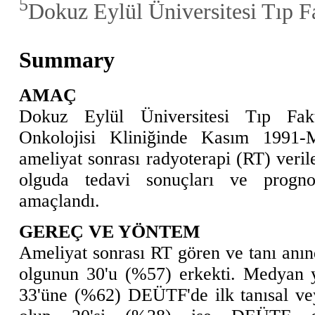
5
Dokuz Eylül Üniversitesi Tıp F
Summary
AMAÇ
Dokuz Eylül Üniversitesi Tıp Fa
Onkolojisi Kliniğinde Kasım 1991-M
ameliyat sonrası radyoterapi (RT) ver
olguda tedavi sonuçları ve prognos
amaçlandı.
GEREÇ VE YÖNTEM
Ameliyat sonrası RT gören ve tanı anı
olgunun 30'u (%57) erkekti. Medyan y
33'üne (%62) DEÜTF'de ilk tanısal ve