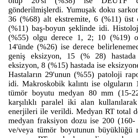
olup 20'si (%38) ise DEÜTF d
gönderilmişlerdi. Yumuşak doku sarko
36 (%68) alt ekstremite, 6 (%11) üst
(%11) baş-boyun şeklinde idi. Histolo
(%55) olgu derece 1, 2; 10 (%19) ol
14'ünde (%26) ise derece belirleneme
geniş eksizyon, 15 (% 28) hastada 
eksizyon, 8 (%15) hastada ise eksizyone
Hastaların 29'unun (%55) patoloji rapo
idi. Makroskobik kalıntı ise olguların 
tümör boyutu medyan 80 mm (15-220
karşılıklı paralel iki alan kullanı
enerjileri ile verildi. Medyan RT tota
medyan fraksiyon dozu ise 200 (160-
ve/veya tümör boyutunun büyüklüğü n