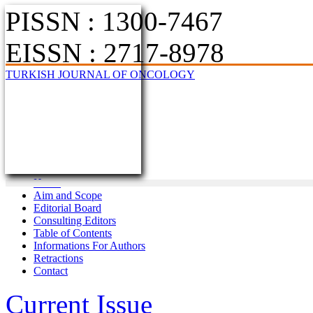
PISSN : 1300-7467
EISSN : 2717-8978
TURKISH JOURNAL OF ONCOLOGY
Home
Aim and Scope
Editorial Board
Consulting Editors
Table of Contents
Informations For Authors
Retractions
Contact
Current Issue