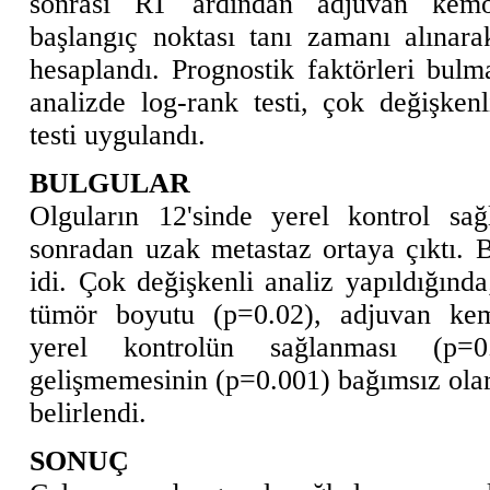
sonrası RT ardından adjuvan kemot
başlangıç noktası tanı zamanı alınar
hesaplandı. Prognostik faktörleri bulm
analizde log-rank testi, çok değişken
testi uygulandı.
BULGULAR
Olguların 12'sinde yerel kontrol sağ
sonradan uzak metastaz ortaya çıktı. 
idi. Çok değişkenli analiz yapıldığınd
tümör boyutu (p=0.02), adjuvan kem
yerel kontrolün sağlanması (p=
gelişmemesinin (p=0.001) bağımsız olar
belirlendi.
SONUÇ