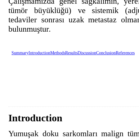
Çalışmamızda genel sağkalımın, yerel
tümör büyüklüğü) ve sistemik (adj
tedaviler sonrası uzak metastaz olmam
bulunmuştur.
Summary
Introduction
Methods
Results
Discussion
Conclusion
References
Introduction
Yumuşak doku sarkomları malign tümör