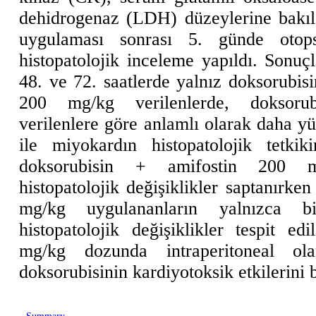
dehidrogenaz (LDH) düzeylerine bakıl
uygulaması sonrası 5. günde otop
histopatolojik inceleme yapıldı. Sonuç
48. ve 72. saatlerde yalnız doksorubis
200 mg/kg verilenlerde, doksoru
verilenlere göre anlamlı olarak daha y
ile miyokardın histopatolojik tetki
doksorubisin + amifostin 200 mg
histopatolojik değişiklikler saptanırke
mg/kg uygulananların yalnızca bi
histopatolojik değişiklikler tespit ed
mg/kg dozunda intraperitoneal olar
doksorubisinin kardiyotoksik etkilerini 