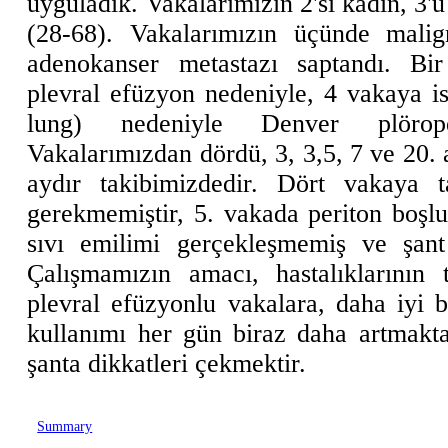
uyguladık. Vakalarımızın 2'si kadın, 3'ü
(28-68). Vakalarımızın üçünde malig
adenokanser metastazı saptandı. Bi
plevral efüzyon nedeniyle, 4 vakaya i
lung) nedeniyle Denver plörope
Vakalarımızdan dördü, 3, 3,5, 7 ve 20. 
aydır takibimizdedir. Dört vakaya ta
gerekmemiştir, 5. vakada periton boşlu
sıvı emilimi gerçekleşmemiş ve şant 
Çalışmamızın amacı, hastalıklarının 
plevral efüzyonlu vakalara, daha iyi b
kullanımı her gün biraz daha artmakt
şanta dikkatleri çekmektir.
Summary