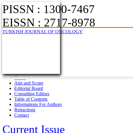
PISSN : 1300-7467
EISSN : 2717-8978
TURKISH JOURNAL OF ONCOLOGY
Home
Aim and Scope
Editorial Board
Consulting Editors
Table of Contents
Informations For Authors
Retractions
Contact
Current Issue