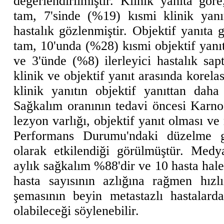
değerlendirilmiştir. Klinik yanıta gö
tam, 7'sinde (%19) kısmi klinik yanı
hastalık gözlenmiştir. Objektif yanıta 
tam, 10'unda (%28) kısmi objektif yanıt
ve 3'ünde (%8) ilerleyici hastalık sap
klinik ve objektif yanıt arasında korel
klinik yanıtın objektif yanıttan dah
Sağkalım oranının tedavi öncesi Karn
lezyon varlığı, objektif yanıt olması v
Performans Durumu'ndaki düzelme gi
olarak etkilendiği görülmüştür. Med
aylık sağkalım %88'dir ve 10 hasta hal
hasta sayısının azlığına rağmen hız
şemasının beyin metastazlı hastalarda
olabileceği söylenebilir.