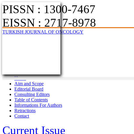
PISSN : 1300-7467
EISSN : 2717-8978
TURKISH JOURNAL OF ONCOLOGY
Home
Aim and Scope
Editorial Board
Consulting Editors
Table of Contents
Informations For Authors
Retractions
Contact
Current Issue