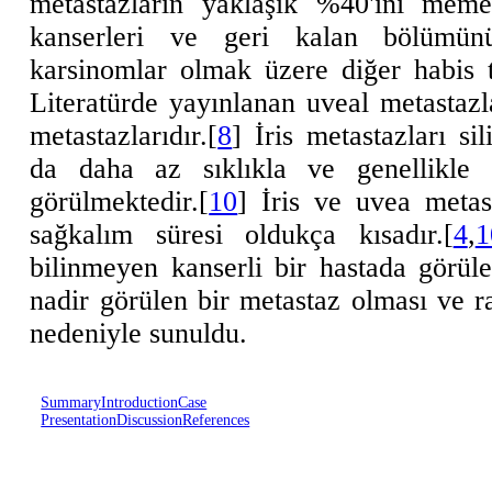
metastazların yaklaşık %40'ını meme
kanserleri ve geri kalan bölümünü 
karsinomlar olmak üzere diğer habis t
Literatürde yayınlanan uveal metastazla
metastazlarıdır.[
8
] İris metastazları si
da daha az sıklıkla ve genellikle 
görülmektedir.[
10
] İris ve uvea metast
sağkalım süresi oldukça kısadır.[
4
,
1
bilinmeyen kanserli bir hastada görüle
nadir görülen bir metastaz olması ve r
nedeniyle sunuldu.
Summary
Introduction
Case
Presentation
Discussion
References