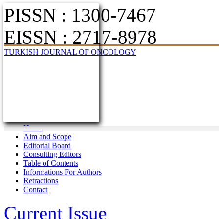
PISSN : 1300-7467
EISSN : 2717-8978
TURKISH JOURNAL OF ONCOLOGY
Home
Aim and Scope
Editorial Board
Consulting Editors
Table of Contents
Informations For Authors
Retractions
Contact
Current Issue