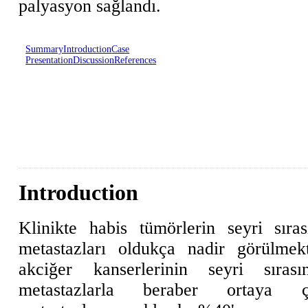
palyasyon sağlandı.
Summary
Introduction
Case
Presentation
Discussion
References
Introduction
Klinikte habis tümörlerin seyri sır
metastazları oldukça nadir görülmekt
akciğer kanserlerinin seyri sıra
metastazlarla beraber ortaya çık