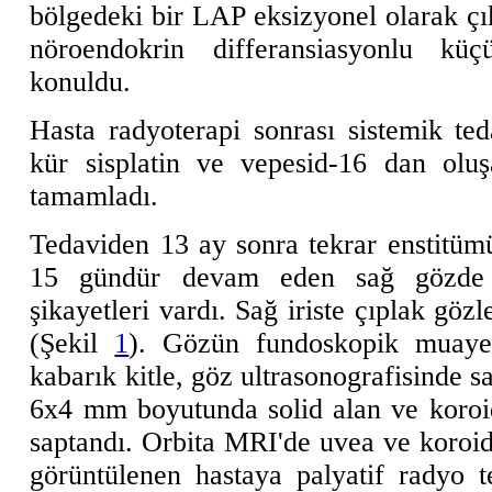
bölgedeki bir LAP eksizyonel olarak çıka
nöroendokrin differansiasyonlu küç
konuldu.
Hasta radyoterapi sonrası sistemik te
kür sisplatin ve vepesid-16 dan oluş
tamamladı.
Tedaviden 13 ay sonra tekrar enstitüm
15 gündür devam eden sağ gözde g
şikayetleri vardı. Sağ iriste çıplak gözl
(Şekil
1
). Gözün fundoskopik muaye
kabarık kitle, göz ultrasonografisinde 
6x4 mm boyutunda solid alan ve koroid
saptandı. Orbita MRI'de uvea ve koroid 
görüntülenen hastaya palyatif radyo t