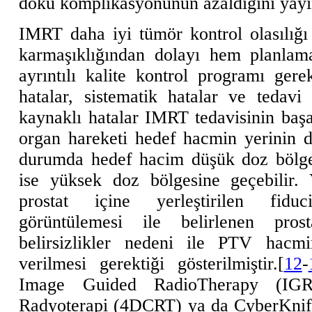
doku komplikasyonunun azaldığını yayın
IMRT daha iyi tümör kontrol olasılığ
karmaşıklığından dolayı hem planla
ayrıntılı kalite kontrol programı gerekt
hatalar, sistematik hatalar ve tedavi
kaynaklı hatalar IMRT tedavisinin başar
organ hareketi hedef hacmin yerinin d
durumda hedef hacim düşük doz bölges
ise yüksek doz bölgesine geçebilir.
prostat içine yerleştirilen fiduci
görüntülemesi ile belirlenen pros
belirsizlikler nedeni ile PTV hacmi
verilmesi gerektiği gösterilmiştir.[
12
-
Image Guided RadioTherapy (IGR
Radyoterapi (4DCRT) ya da CyberKnife