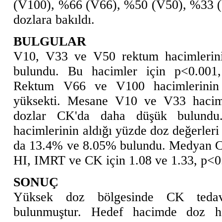
(V100), %66 (V66), %50 (V50), %33 (
dozlara bakıldı.
BULGULAR
V10, V33 ve V50 rektum hacimlerini
bulundu. Bu hacimler için p<0.001
Rektum V66 ve V100 hacimlerinin
yüksekti. Mesane V10 ve V33 haciml
dozlar CK'da daha düşük bulund
hacimlerinin aldığı yüzde doz değerle
da 13.4% ve 8.05% bulundu. Medyan CI
HI, IMRT ve CK için 1.08 ve 1.33, p<0.
SONUÇ
Yüksek doz bölgesinde CK tedav
bulunmuştur. Hedef hacimde doz het