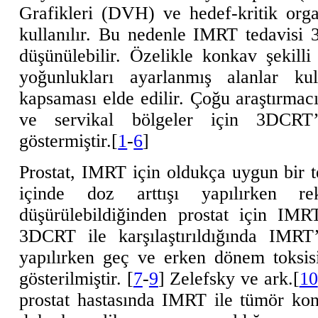
Grafikleri (DVH) ve hedef-kritik orga
kullanılır. Bu nedenle IMRT tedavisi 
düşünülebilir. Özelikle konkav şekil
yoğunlukları ayarlanmış alanlar ku
kapsaması elde edilir. Çoğu araştırmac
ve servikal bölgeler için 3DCRT
göstermiştir.[
1
-
6
]
Prostat, IMRT için oldukça uygun bir t
içinde doz arttışı yapılırken 
düşürülebildiğinden prostat için IMRT
3DCRT ile karşılaştırıldığında IMRT’
yapılırken geç ve erken dönem toksisi
gösterilmiştir. [
7
-
9
] Zelefsky ve ark.[
10
prostat hastasında IMRT ile tümör kont