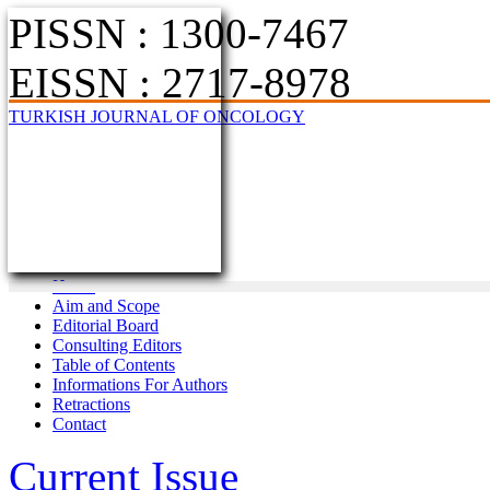
PISSN : 1300-7467
EISSN : 2717-8978
TURKISH JOURNAL OF ONCOLOGY
Home
Aim and Scope
Editorial Board
Consulting Editors
Table of Contents
Informations For Authors
Retractions
Contact
Current Issue