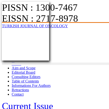
PISSN : 1300-7467
EISSN : 2717-8978
TURKISH JOURNAL OF ONCOLOGY
Home
Aim and Scope
Editorial Board
Consulting Editors
Table of Contents
Informations For Authors
Retractions
Contact
Current Issue