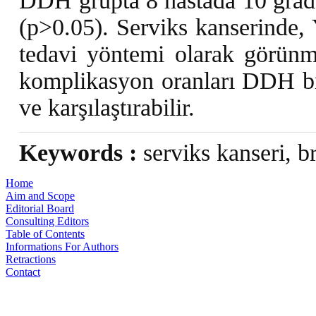
DDH grupta 8 hastada 10 grad 
(p>0.05). Serviks kanserinde, 
tedavi yöntemi olarak görünme
komplikasyon oranları DDH bra
ve karşılaştırabilir.
Keywords :
serviks kanseri, br
Home
Aim and Scope
Editorial Board
Consulting Editors
Table of Contents
Informations For Authors
Retractions
Contact