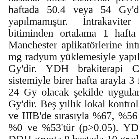
haftada 50.4 veya 54 Gy'di
yapılmamıştır. İntrakavite
bitiminden ortalama 1 hafta
Manchester aplikatörlerine in
mg radyum yüklemesiyle yapılm
Gy'dir. YDH brakiterapi CO
sistemiyle birer hafta arayla 
24 Gy olacak şekilde uygulan
Gy'dir. Beş yıllık lokal kontr
ve IIIB'de sırasıyla %67, %5
%0 ve %53'tür (p>0.05). YDH