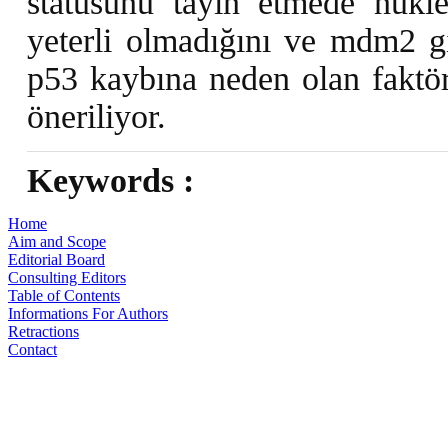
statüsünü tayin etmede nükle
yeterli olmadığını ve mdm2 gi
p53 kaybına neden olan faktörl
öneriliyor.
Keywords :
Home
Aim and Scope
Editorial Board
Consulting Editors
Table of Contents
Informations For Authors
Retractions
Contact