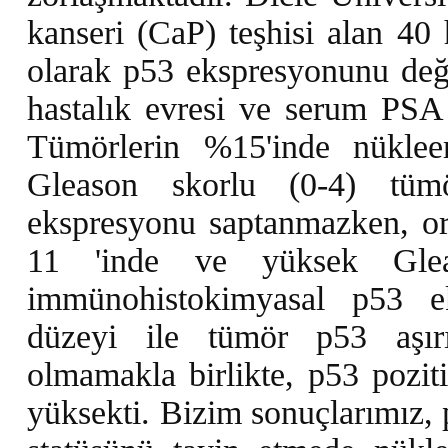
kanseri (CaP) teşhisi alan 40
olarak p53 ekspresyonunu değ
hastalık evresi ve serum PSA d
Tümörlerin %15'inde nüklee
Gleason skorlu (0-4) tümö
ekspresyonu saptanmazken, or
11 'inde ve yüksek Glea
immünohistokimyasal p53 e
düzeyi ile tümör p53 aşırı
olmamakla birlikte, p53 pozi
yüksekti. Bizim sonuçlarımız, 