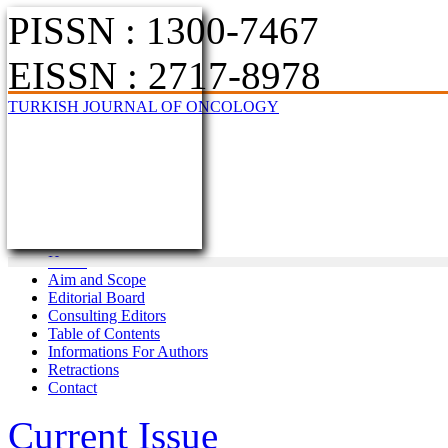
PISSN : 1300-7467
EISSN : 2717-8978
TURKISH JOURNAL OF ONCOLOGY
Home
Aim and Scope
Editorial Board
Consulting Editors
Table of Contents
Informations For Authors
Retractions
Contact
Current Issue