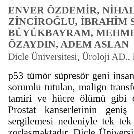
ENVER ÖZDEMİR, NİHAL
ZİNCİROĞLU, İBRAHİM 
BÜYÜKBAYRAM, MEHME
ÖZAYDIN, ADEM ASLAN
Dicle Üniversitesi, Üroloji AD.,
p53 tümör süpresör geni insan 
sorumlu tutulan, malign tran
tamiri ve hücre ölümü gibi ola
Prostat kanserlerinin geniş
sergilemesi nedeniyle tek tek 
zorlaşmaktadır. Dicle Üniversi