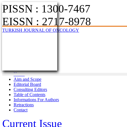
PISSN : 1300-7467
EISSN : 2717-8978
TURKISH JOURNAL OF ONCOLOGY
Home
Aim and Scope
Editorial Board
Consulting Editors
Table of Contents
Informations For Authors
Retractions
Contact
Current Issue